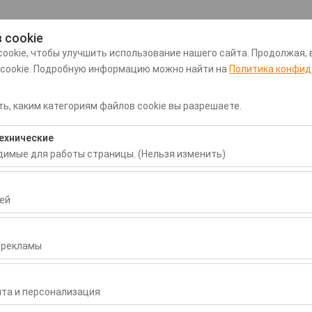
Мой заказ
 cookie
ookie, чтобы улучшить использование нашего сайта. Продолжая, 
 cookie. Подробную информацию можно найти на
Политика конфид
рту Даламан
Трансфер из/в аэропорт Даламан
Прокат
ь, каким категориям файлов cookie вы разрешаете.
Дата и время пуска
Дата и время воз
ехнические
одимые для работы страницы. (Нельзя изменить)
09:00
бходимы для корректной работы сайта, безопасности, управлени
нельзя отключить.
ей
воляют нам анализировать, как используется наш сайт (количест
раницы, поведение пользователей). Эти данные используются д
 рекламы
сайта и постоянного улучшения пользовательского опыта.
зволяют показывать вам персонализированную рекламу в соответ
ть эффективность наших рекламных кампаний (показы, коэффици
та и персонализация