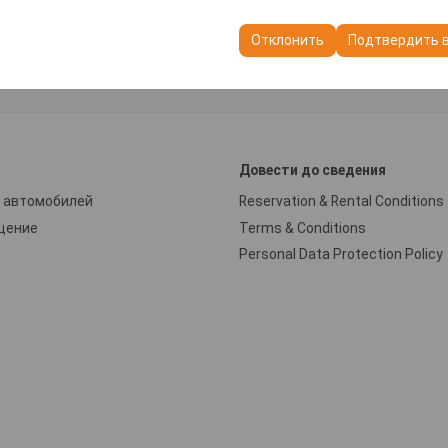
пользуются для обеспечения согласованности и непрерывности в
ранения настроек пользовательского интерфейса, языковых предп
Отклонить
Подтвердить 
и
Довести до сведения
 автомобилей
Reservation & Rental Conditions
щение
Terms & Conditions
Personal Data Protection Policy