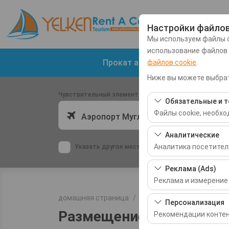
Настройки файлов
Мы используем файлы c
использование файлов
Прокат автомобилей в аэропо
файлов cookie
.
Ниже вы можете выбрат
Чувствительный элемент
Обязательные и т
Файлы cookie, необх
Аэропорт Мугла-Даламан (DLM)
Эти файлы cookie нео
Аналитические
базовых функций. Их 
Аналитика посетител
Указать другое место возврата машины
Эти файлы cookie поз
Реклама (Ads)
самые посещаемые ст
Реклама и измерение
производительности 
домашняя страница
Размещение
Эти файлы cookie по
Персонализация
интересами и измеря
Размещение
Рекомендации контен
кликабельности).