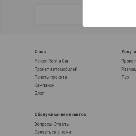
Эти файлы cookie ис
платформе путем сох
параметров.
О нас
Услуг
Yelken Rent a Car
Прокат
Прокат автомобилей
Разме
Пункты проката
Тур
Кампании
Блог
Обслуживание клиентов
Вопросы-Ответы
Связаться с нами