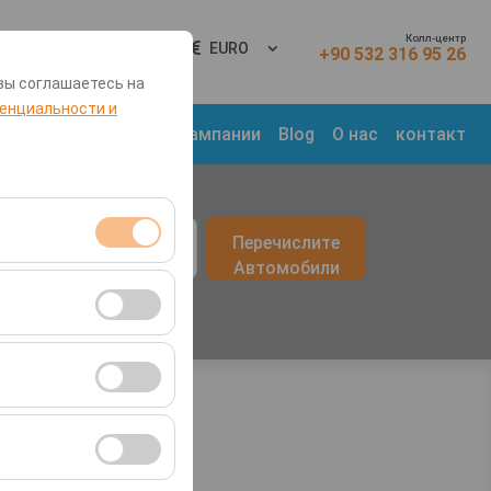
Колл-центр
Вход
RU
EURO
+90 532 316 95 26
вы соглашаетесь на
енциальности и
 Места
Транспорт
Кампании
Blog
О нас
контакт
врата
Перечислите
09:00
Автомобили
я сеансами и
во посетителей,
ля оценки
ствии с вашими
ент