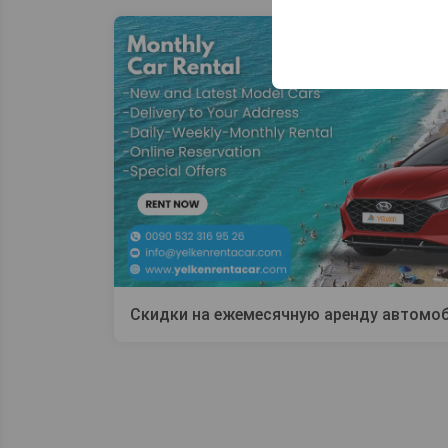
Эти файлы cookie ис
платформе путем сох
параметров.
Скидки на ежемесячную аренду автомоб