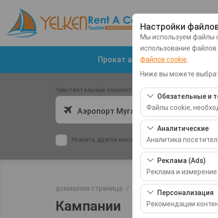
Настройки файлов
Мы используем файлы c
использование файлов
Прокат автомобилей в аэропо
файлов cookie
.
Ниже вы можете выбрат
Чувствительный элемент
Обязательные и т
Файлы cookie, необх
Аэропорт Мугла-Даламан (DLM)
Эти файлы cookie нео
Аналитические
базовых функций. Их 
Аналитика посетител
Указать другое место возврата машины
Эти файлы cookie поз
Реклама (Ads)
самые посещаемые ст
Реклама и измерение
производительности 
домашняя страница
Кампании
Эти файлы cookie по
Персонализация
интересами и измеря
Кампании
Рекомендации контен
кликабельности).