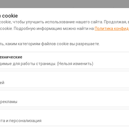
Мой заказ
 cookie
ookie, чтобы улучшить использование нашего сайта. Продолжая, 
 cookie. Подробную информацию можно найти на
Политика конфид
рту Даламан
Трансфер из/в аэропорт Даламан
Прокат
ь, каким категориям файлов cookie вы разрешаете.
Дата и время пуска
Дата и время воз
ехнические
одимые для работы страницы. (Нельзя изменить)
09:00
бходимы для корректной работы сайта, безопасности, управлени
нельзя отключить.
ей
воляют нам анализировать, как используется наш сайт (количест
раницы, поведение пользователей). Эти данные используются д
 рекламы
сайта и постоянного улучшения пользовательского опыта.
зволяют показывать вам персонализированную рекламу в соответ
ть эффективность наших рекламных кампаний (показы, коэффици
та и персонализация