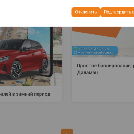
пользуются для обеспечения согласованности и непрерывности в
ранения настроек пользовательского интерфейса, языковых предп
Отклонить
Подтвердить 
Простое бронирование, 
Даламан
илей в зимний период