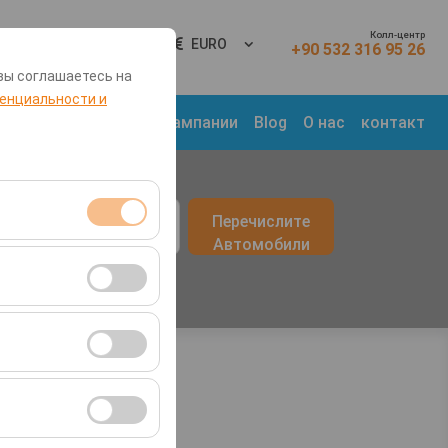
Колл-центр
Вход
RU
EURO
+90 532 316 95 26
вы соглашаетесь на
енциальности и
 Места
Транспорт
Кампании
Blog
О нас
контакт
врата
Перечислите
09:00
Автомобили
я сеансами и
во посетителей,
ля оценки
ствии с вашими
ент