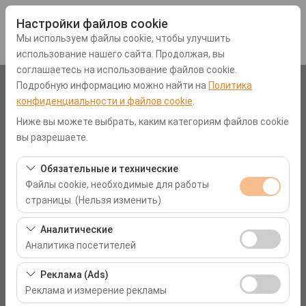
Настройки файлов cookie
Мы используем файлы cookie, чтобы улучшить
использование нашего сайта. Продолжая, вы
соглашаетесь на использование файлов cookie.
Подробную информацию можно найти на
Политика
Чувствительный элемент
конфиденциальности и файлов cookie
.
Аэропорт Мугла-Даламан (DLM)
Ниже вы можете выбрать, каким категориям файлов cookie
вы разрешаете.
Указать другое место возврата машины
Обязательные и технические
Файлы cookie, необходимые для работы
Дата и время пуска
страницы. (Нельзя изменить)
09:00
Эти файлы cookie необходимы для корректной
Аналитические
работы сайта, безопасности, управления сеансами и
Аналитика посетителей
Дата и время возврата
базовых функций. Их нельзя отключить.
Эти файлы cookie позволяют нам анализировать, как
Реклама (Ads)
09:00
используется наш сайт (количество посетителей,
Реклама и измерение рекламы
самые посещаемые страницы, поведение