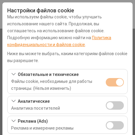
Настройки файлов cookie
Мы используем файлы cookie, чтобы улучшить
использование нашего сайта. Продолжая, вы
соглашаетесь на использование файлов cookie.
Подробную информацию можно найти на
Политика
Чувствительный элемент
конфиденциальности и файлов cookie
.
Аэропорт Мугла-Даламан (DLM)
Ниже вы можете выбрать, каким категориям файлов cookie
вы разрешаете.
Указать другое место возврата машины
Обязательные и технические
Файлы cookie, необходимые для работы
Дата и время пуска
страницы. (Нельзя изменить)
09:00
Эти файлы cookie необходимы для корректной
Аналитические
работы сайта, безопасности, управления сеансами и
Аналитика посетителей
Дата и время возврата
базовых функций. Их нельзя отключить.
Эти файлы cookie позволяют нам анализировать, как
Реклама (Ads)
09:00
используется наш сайт (количество посетителей,
Реклама и измерение рекламы
самые посещаемые страницы, поведение