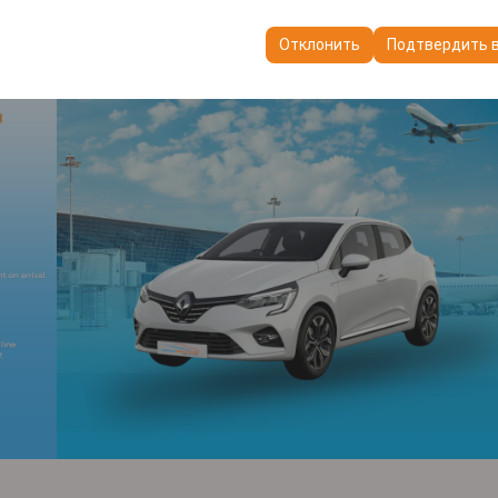
пользуются для обеспечения согласованности и непрерывности в
ранения настроек пользовательского интерфейса, языковых предп
Отклонить
Подтвердить 