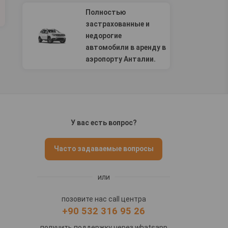
Полностью
застрахованные и
недорогие
автомобили в аренду в
аэропорту Анталии.
У вас есть вопрос?
Часто задаваемые вопросы
или
позовите нас call центра
+90 532 316 95 26
получить поддержку через whatsapp