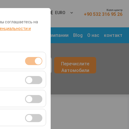
Колл-центр
Вход
RU
EURO
+90 532 316 95 26
вы соглашаетесь на
енциальности и
 Места
Транспорт
Кампании
Blog
О нас
контакт
врата
Перечислите
09:00
Автомобили
я сеансами и
во посетителей,
ля оценки
ствии с вашими
ент