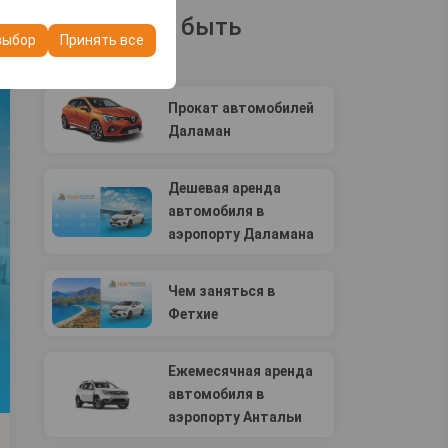
ашего опыта на
Вам может быть
очтений и других
выбор
Принять все
интересно
Прокат автомобилей
Даламан
Дешевая аренда
автомобиля в
аэропорту Даламана
Чем заняться в
Фетхие
Ежемесячная аренда
автомобиля в
аэропорту Антальи