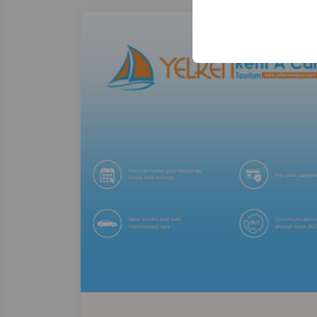
Эти файлы cookie ис
платформе путем сох
параметров.