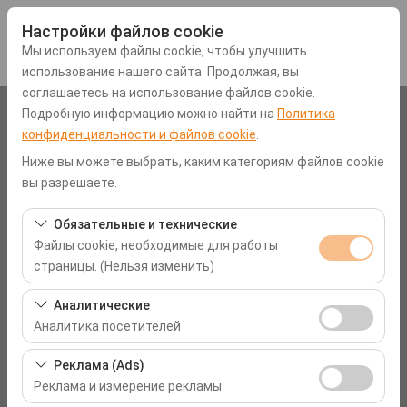
Настройки файлов cookie
Мы используем файлы cookie, чтобы улучшить
использование нашего сайта. Продолжая, вы
соглашаетесь на использование файлов cookie.
Подробную информацию можно найти на
Политика
Чувствительный элемент
конфиденциальности и файлов cookie
.
Аэропорт Мугла-Даламан (DLM)
Ниже вы можете выбрать, каким категориям файлов cookie
вы разрешаете.
Указать другое место возврата машины
Обязательные и технические
Файлы cookie, необходимые для работы
Дата и время пуска
страницы. (Нельзя изменить)
09:00
Эти файлы cookie необходимы для корректной
Аналитические
работы сайта, безопасности, управления сеансами и
Аналитика посетителей
Дата и время возврата
базовых функций. Их нельзя отключить.
Эти файлы cookie позволяют нам анализировать, как
Реклама (Ads)
09:00
используется наш сайт (количество посетителей,
Реклама и измерение рекламы
самые посещаемые страницы, поведение