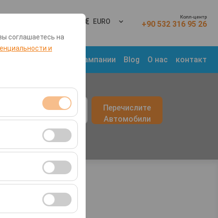
Колл-центр
Вход
RU
EURO
+90 532 316 95 26
вы соглашаетесь на
енциальности и
 Места
Транспорт
Кампании
Blog
О нас
контакт
врата
Перечислите
09:00
Автомобили
я сеансами и
во посетителей,
ля оценки
ствии с вашими
ент