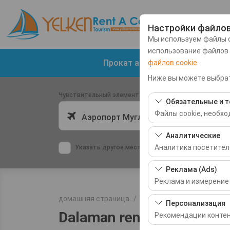
Настройки файлов
Мы используем файлы c
использование файлов
Прокат автомобилей в аэропо
файлов cookie
.
Ниже вы можете выбрат
Чувствительный элемент
Обязательные и т
Файлы cookie, необх
Аэропорт Мугла-Даламан (DLM)
Эти файлы cookie нео
Аналитические
базовых функций. Их 
Аналитика посетител
Указать другое место возврата машины
Эти файлы cookie поз
Реклама (Ads)
самые посещаемые ст
Реклама и измерение
производительности 
домашняя страница
Blog
Dalaman rent a aca
Эти файлы cookie по
Персонализация
интересами и измеря
Dalaman rent a acar
Рекомендации контен
кликабельности).