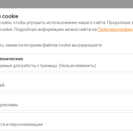
Мой заказ
 cookie
ookie, чтобы улучшить использование нашего сайта. Продолжая, 
 cookie. Подробную информацию можно найти на
Политика конфид
рту Даламан
Трансфер из/в аэропорт Даламан
Прокат
ь, каким категориям файлов cookie вы разрешаете.
Дата и время пуска
Дата и время воз
ехнические
одимые для работы страницы. (Нельзя изменить)
09:00
бходимы для корректной работы сайта, безопасности, управлени
нельзя отключить.
ей
воляют нам анализировать, как используется наш сайт (количест
раницы, поведение пользователей). Эти данные используются д
 рекламы
сайта и постоянного улучшения пользовательского опыта.
r
зволяют показывать вам персонализированную рекламу в соответ
ть эффективность наших рекламных кампаний (показы, коэффици
та и персонализация