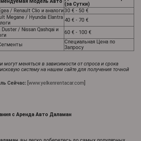
мендуемая Модель Авто
(за Сутки)
Egea / Renault Clio и аналоги
30 € - 50 €
lt Megane / Hyundai Elantra
40 € - 70 €
алоги
 Duster / Nissan Qashqai и
60 € - 100 €
оги
Специальная Цена по
Сегменты
Запросу
могут меняться в зависимости от спроса и срока
оисковую систему на нашем сайте для получения точной
ль Сейчас:
[
www.yelkenrentacar.com
]
ния с Аренда Авто Даламан
Даламан
, вы легко доберетесь до самых популярных