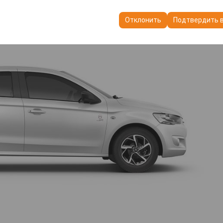
пользуются для обеспечения согласованности и непрерывности в
ранения настроек пользовательского интерфейса, языковых предп
Отклонить
Подтвердить 