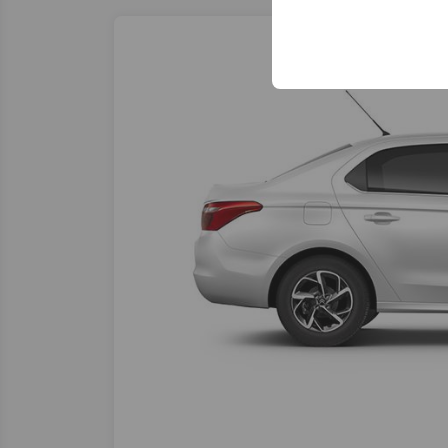
Эти файлы cookie ис
платформе путем сох
параметров.