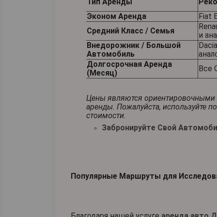
Тип Аренды
Реко
Эконом Аренда
Fiat 
Renau
Средний Класс / Семья
и ан
Внедорожник / Большой
Dacia
Автомобиль
анал
Долгосрочная Аренда
Все 
(Месяц)
Цены являются ориентировочными и 
аренды. Пожалуйста, используйте п
стоимости.
Забронируйте Свой Автомоби
Популярные Маршруты для Исследова
Благодаря нашей услуге
аренда авто 