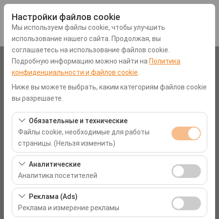
Настройки файлов cookie
Мы используем файлы cookie, чтобы улучшить
использование нашего сайта. Продолжая, вы
соглашаетесь на использование файлов cookie.
Подробную информацию можно найти на
Политика
Чувствительный элемент
конфиденциальности и файлов cookie
.
Muğla Мугла Фетхие
Ниже вы можете выбрать, каким категориям файлов cookie
вы разрешаете.
Указать другое место возврата машины
Обязательные и технические
Файлы cookie, необходимые для работы
Дата и время пуска
страницы. (Нельзя изменить)
09:00
Эти файлы cookie необходимы для корректной
Аналитические
работы сайта, безопасности, управления сеансами и
Аналитика посетителей
Дата и время возврата
базовых функций. Их нельзя отключить.
Эти файлы cookie позволяют нам анализировать, как
Реклама (Ads)
09:00
используется наш сайт (количество посетителей,
Реклама и измерение рекламы
самые посещаемые страницы, поведение