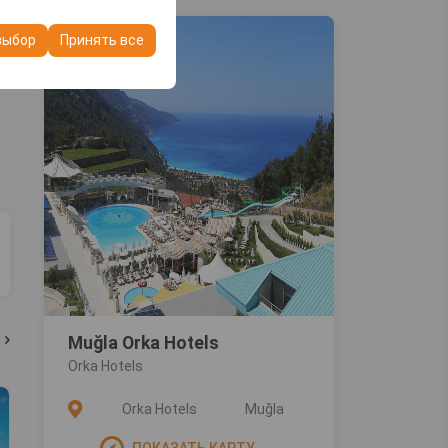
ашего опыта на
очтений и других
выбор
Принять все
Muğla Orka Hotels
Orka Hotels
Orka Hotels
Muğla
ПОКАЗАТЬ КАРТУ