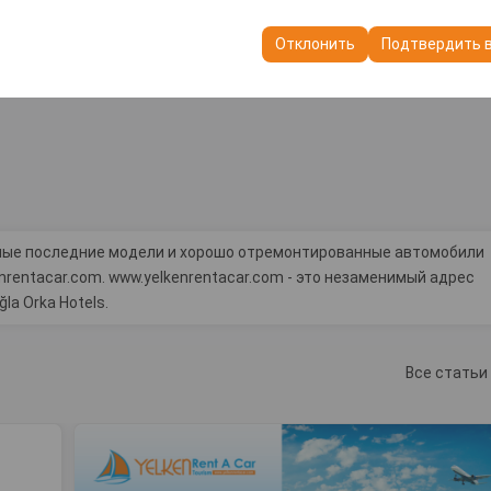
пользуются для обеспечения согласованности и непрерывности в
ранения настроек пользовательского интерфейса, языковых предп
Отклонить
Подтвердить 
самые последние модели и хорошо отремонтированные автомобили
rentacar.com. www.yelkenrentacar.com - это незаменимый адрес
a Orka Hotels.
Все статьи