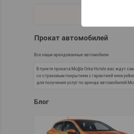
Эти файлы cookie ис
платформе путем сох
параметров.
Прокат автомобилей
Все наши арендованные автомобили
В пункте проката Muğla Orka Hotels вас ждут 
со страховым покрытием с гарантией www.yelken
для получения услуг по аренде автомобилей Muğl
Блог