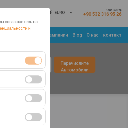
Колл-центр
Вход
RU
EURO
+90 532 316 95 26
вы соглашаетесь на
енциальности и
 Места
Транспорт
Кампании
Blog
О нас
контакт
врата
Перечислите
09:00
Автомобили
я сеансами и
во посетителей,
ля оценки
ствии с вашими
ент