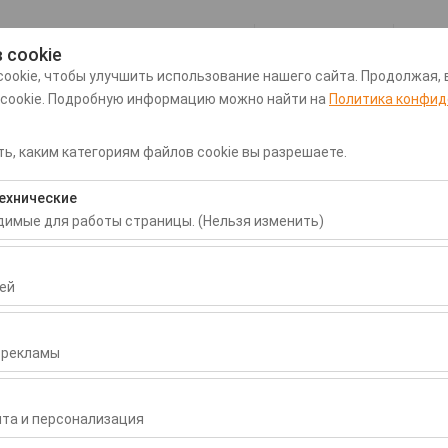
Мой заказ
 cookie
ookie, чтобы улучшить использование нашего сайта. Продолжая, 
 cookie. Подробную информацию можно найти на
Политика конфид
рту Даламан
Трансфер из/в аэропорт Даламан
Прокат
ь, каким категориям файлов cookie вы разрешаете.
Дата и время пуска
Дата и время воз
ехнические
одимые для работы страницы. (Нельзя изменить)
09:00
бходимы для корректной работы сайта, безопасности, управлени
нельзя отключить.
ей
воляют нам анализировать, как используется наш сайт (количест
раницы, поведение пользователей). Эти данные используются д
 рекламы
сайта и постоянного улучшения пользовательского опыта.
ka Hotels
зволяют показывать вам персонализированную рекламу в соответ
ть эффективность наших рекламных кампаний (показы, коэффици
та и персонализация