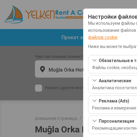
Настройки файлов
Мы используем файлы c
использование файлов
Прокат автомобилей в аэропо
файлов cookie
.
Ниже вы можете выбрат
Чувствительный элемент
Обязательные и т
Файлы cookie, необх
Muğla Orka Hotels
Эти файлы cookie нео
Аналитические
базовых функций. Их 
Аналитика посетител
Указать другое место возврата машины
Эти файлы cookie поз
Реклама (Ads)
самые посещаемые ст
Реклама и измерение
производительности 
домашняя страница
Прокат Места
Muğla Or
Эти файлы cookie по
Персонализация
интересами и измеря
Muğla Orka Hotels
Рекомендации контен
кликабельности).