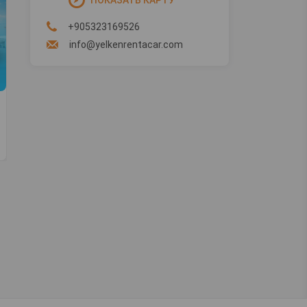
Фетхие Прокат автомобилей
Ч
+905323169526
info@yelkenrentacar.com