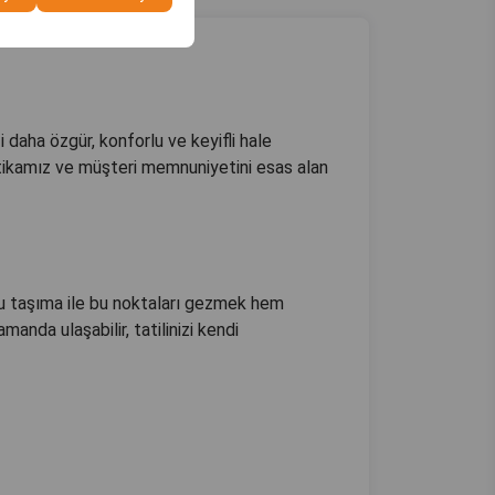
izi daha özgür, konforlu ve keyifli hale
itikamız ve müşteri memnuniyetini esas alan
lu taşıma ile bu noktaları gezmek hem
manda ulaşabilir, tatilinizi kendi