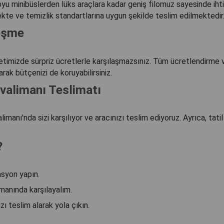
u minibüslerden lüks araçlara kadar geniş filomuz sayesinde ihtiy
te ve temizlik standartlarına uygun şekilde teslim edilmektedir
leşme
timizde sürpriz ücretlerle karşılaşmazsınız. Tüm ücretlendirme ve
rak bütçenizi de koruyabilirsiniz.
valimanı Teslimatı
manı'nda sizi karşılıyor ve aracınızı teslim ediyoruz. Ayrıca, tat
?
syon yapın.
limanında karşılayalım.
zı teslim alarak yola çıkın.