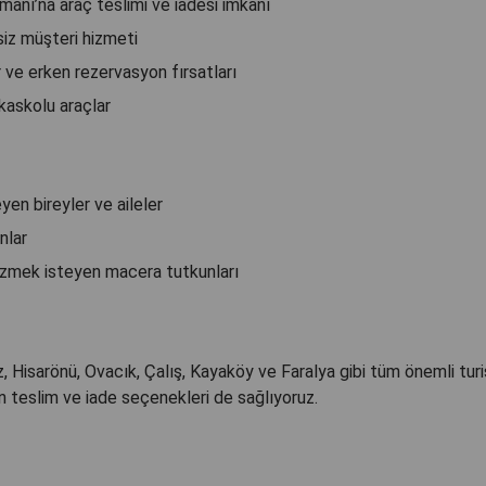
anı’na araç teslimi ve iadesi imkanı
siz müşteri hizmeti
ve erken rezervasyon fırsatları
kaskolu araçlar
yen bireyler ve aileler
nlar
gezmek isteyen macera tutkunları
Hisarönü, Ovacık, Çalış, Kayaköy ve Faralya gibi tüm önemli tur
 teslim ve iade seçenekleri de sağlıyoruz.