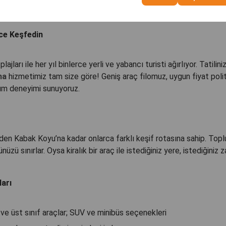
ce Keşfedin
plajları ile her yıl binlerce yerli ve yabancı turisti ağırlıyor. Tatilin
ma
hizmetimiz tam size göre! Geniş araç filomuz, uygun fiyat pol
şım deneyimi sunuyoruz.
den Kabak Koyu’na kadar onlarca farklı keşif rotasına sahip. Top
sınırlar. Oysa kiralık bir araç ile istediğiniz yere, istediğiniz za
ları
ve üst sınıf araçlar; SUV ve minibüs seçenekleri