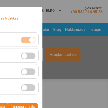
ÇAĞRI MERKEZİ
ş Yap
TR
EURO
+90 532 316 95 26
erez Politikası
Araç Filosu
Kampanyalar
Blog
Hakkımızda
İletişim
t
klidir. Devre dışı
Araçları Listele
09:00
cı davranışları) analiz
tirmek için kullanılır.
kampanyalarımızın
, platformdaki
ayla
Tümünü onayla