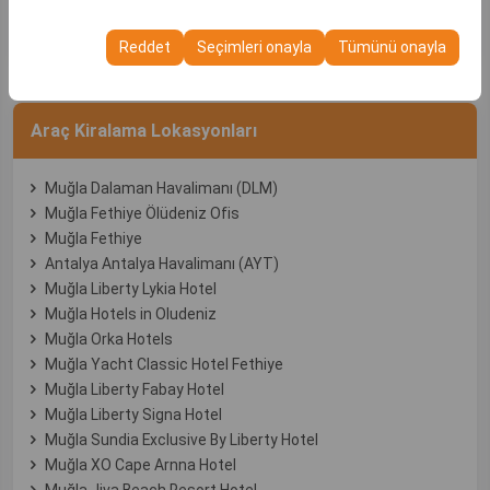
Bu çerezler, kullanıcı arayüzü ayarlarınızı, dil tercihinizi ve
New Renault Megane Automatic
olanak tanır.
diğer yapılandırmalarınızı koruyarak, platformdaki
Citroen Jumpy 8+1
Reddet
Seçimleri onayla
Tümünü onayla
deneyiminizin tutarlılığını ve sürekliliğini sağlamak
amacıyla kullanılır.
Araç Kiralama Lokasyonları
Muğla Dalaman Havalimanı (DLM)
Muğla Fethiye Ölüdeniz Ofis
Muğla Fethiye
Antalya Antalya Havalimanı (AYT)
Muğla Liberty Lykia Hotel
Muğla Hotels in Oludeniz
Muğla Orka Hotels
Muğla Yacht Classic Hotel Fethiye
Muğla Liberty Fabay Hotel
Muğla Liberty Signa Hotel
Muğla Sundia Exclusive By Liberty Hotel
Muğla XO Cape Arnna Hotel
Muğla Jiva Beach Resort Hotel