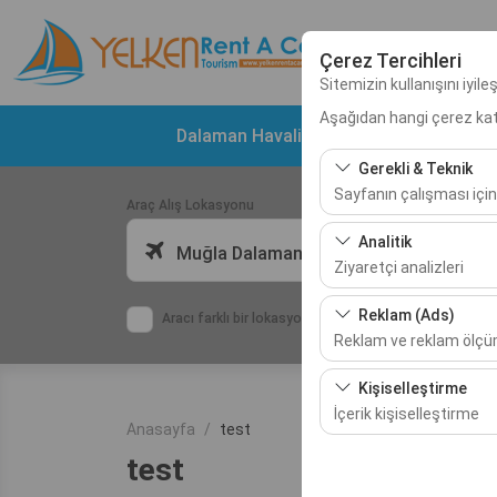
Çerez Tercihleri
Sitemizin kullanışını iyil
Aşağıdan hangi çerez kateg
Dalaman Havalimanı Araç Kiralama
D
Gerekli & Teknik
Sayfanın çalışması için
Araç Alış Lokasyonu
Bu çerezler sitenin doğr
Analitik
Muğla Dalaman Havalimanı (DLM)
bırakılamaz.
Ziyaretçi analizleri
Bu çerezler, sitemizin na
Reklam (Ads)
Aracı farklı bir lokasyona bırakacağım
etmemizi sağlar. Bu veri
Reklam ve reklam ölç
Bu çerezler, size ilgi 
Kişiselleştirme
etkinliğini (gösterim sa
İçerik kişiselleştirme
Anasayfa
test
Bu çerezler, kullanıcı a
test
deneyiminizin tutarlılığı