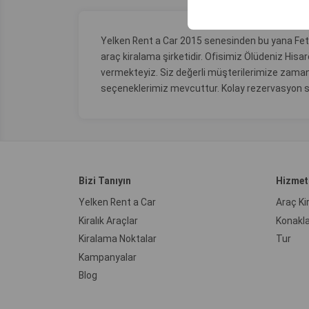
Yelken Rent a Car 2015 senesinden bu yana Feth
araç kiralama şirketidir. Ofisimiz Ölüdeniz Hi
vermekteyiz. Siz değerli müşterilerimize zamanı
seçeneklerimiz mevcuttur. Kolay rezervasyon sis
Bizi Tanıyın
Hizmet
Yelken Rent a Car
Araç K
Kiralık Araçlar
Konakl
Kiralama Noktalar
Tur
Kampanyalar
Blog