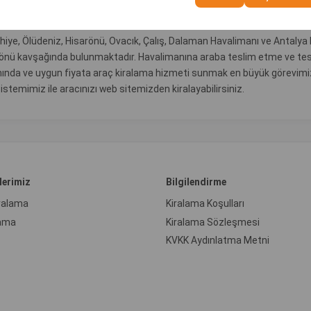
iye, Ölüdeniz, Hisarönü, Ovacık, Çalış, Dalaman Havalimanı ve Antalya
sarönü kavşağında bulunmaktadır. Havalimanına araba teslim etme ve tes
nda ve uygun fiyata araç kiralama hizmeti sunmak en büyük görevimizdir
temimiz ile aracınızı web sitemizden kiralayabilirsiniz.
lerimiz
Bilgilendirme
iralama
Kiralama Koşulları
ama
Kiralama Sözleşmesi
KVKK Aydınlatma Metni