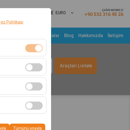
ÇAĞRI MERKEZİ
ş Yap
TR
EURO
+90 532 316 95 26
erez Politikası
Araç Filosu
Kampanyalar
Blog
Hakkımızda
İletişim
t
klidir. Devre dışı
Araçları Listele
09:00
cı davranışları) analiz
tirmek için kullanılır.
kampanyalarımızın
, platformdaki
ayla
Tümünü onayla