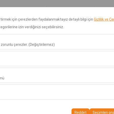
Rezervasyonlarım
Giri
eştirmek için çerezlerden faydalanmaktayız detaylı bilgi için
Gizlilik ve Ç
orilerine izin verdiğinizi seçebilirsiniz.
alaman Havalimanı Transfer
Anasayfa
Kiralama Noktaları
 zorunlu çerezler. (Değiştirilemez)
Alış Tarih & Saat
Bırakış Tarih & Saa
u şekilde çalışması, güvenlik, oturum yönetimi ve temel işlevler için gere
09:00
sıl kullanıldığını (ziyaretçi sayısı, en çok ziyaret edilen sayfalar, kullanı
ler, web sitesi performansını ölçmek ve kullanıcı deneyimini sürekli iyileş
ümü
alanlarınıza uygun kişiselleştirilmiş reklamlar göstermemize ve reklam 
yısı, tıklama oranı) ölçmemize olanak tanır.
rayüzü ayarlarınızı, dil tercihinizi ve diğer yapılandırmalarınızı koruyarak
nı ve sürekliliğini sağlamak amacıyla kullanılır.
Reddet
Seçimleri on