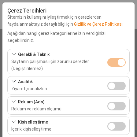
Çerez Tercihleri
Sitemizin kullanışını iyileştirmek için çerezlerden
faydalanmaktayız detaylı bilgi için
Gizlilik ve Çerez Politikası
Aşağıdan hangi çerez kategorilerine izin verdiğinizi
Araç Alış Lokasyonu
seçebilirsiniz.
Muğla Dalaman Havalimanı (DLM)
Gerekli & Teknik
Sayfanın çalışması için zorunlu çerezler.
(Değiştirilemez)
Aracı farklı bir lokasyona bırakacağım
Bu çerezler sitenin doğru şekilde çalışması, güvenlik,
Analitik
Alış Tarih & Saat
oturum yönetimi ve temel işlevler için gereklidir. Devre
Ziyaretçi analizleri
dışı bırakılamaz.
09:00
Bu çerezler, sitemizin nasıl kullanıldığını (ziyaretçi sayısı,
Reklam (Ads)
en çok ziyaret edilen sayfalar, kullanıcı davranışları)
Reklam ve reklam ölçümü
Bırakış Tarih & Saat
analiz etmemizi sağlar. Bu veriler, web sitesi
Bu çerezler, size ilgi alanlarınıza uygun kişiselleştirilmiş
performansını ölçmek ve kullanıcı deneyimini sürekli
Kişiselleştirme
09:00
reklamlar göstermemize ve reklam kampanyalarımızın
iyileştirmek için kullanılır.
İçerik kişiselleştirme
etkinliğini (gösterim sayısı, tıklama oranı) ölçmemize