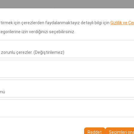
Rezervasyonlarım
Giri
eştirmek için çerezlerden faydalanmaktayız detaylı bilgi için
Gizlilik ve Ç
orilerine izin verdiğinizi seçebilirsiniz.
alaman Havalimanı Transfer
Anasayfa
Kiralama Noktaları
 zorunlu çerezler. (Değiştirilemez)
Alış Tarih & Saat
Bırakış Tarih & Saa
u şekilde çalışması, güvenlik, oturum yönetimi ve temel işlevler için gere
09:00
sıl kullanıldığını (ziyaretçi sayısı, en çok ziyaret edilen sayfalar, kullanı
ler, web sitesi performansını ölçmek ve kullanıcı deneyimini sürekli iyileş
ümü
alanlarınıza uygun kişiselleştirilmiş reklamlar göstermemize ve reklam 
yısı, tıklama oranı) ölçmemize olanak tanır.
rayüzü ayarlarınızı, dil tercihinizi ve diğer yapılandırmalarınızı koruyarak
nı ve sürekliliğini sağlamak amacıyla kullanılır.
Reddet
Seçimleri on