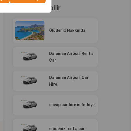
İlginizi Çekebilir
Ölüdeniz Hakkında
Dalaman Airport Rent a
Car
Dalaman Airport Car
Hire
cheap car hire in fethiye
ölüdeniz rent a car