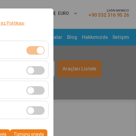
ÇAĞRI MERKEZİ
ş Yap
TR
EURO
+90 532 316 95 26
erez Politikası
Araç Filosu
Kampanyalar
Blog
Hakkımızda
İletişim
t
klidir. Devre dışı
Araçları Listele
09:00
cı davranışları) analiz
tirmek için kullanılır.
kampanyalarımızın
, platformdaki
ayla
Tümünü onayla