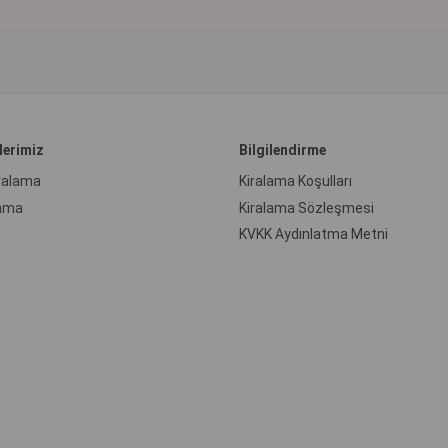
lerimiz
Bilgilendirme
iralama
Kiralama Koşulları
ama
Kiralama Sözleşmesi
KVKK Aydınlatma Metni