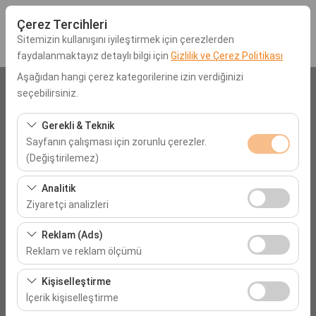
Çerez Tercihleri
Sitemizin kullanışını iyileştirmek için çerezlerden
faydalanmaktayız detaylı bilgi için
Gizlilik ve Çerez Politikası
Aşağıdan hangi çerez kategorilerine izin verdiğinizi
Araç Alış Lokasyonu
seçebilirsiniz.
Muğla Dalaman Havalimanı (DLM)
Gerekli & Teknik
Sayfanın çalışması için zorunlu çerezler.
(Değiştirilemez)
Aracı farklı bir lokasyona bırakacağım
Bu çerezler sitenin doğru şekilde çalışması, güvenlik,
Analitik
Alış Tarih & Saat
oturum yönetimi ve temel işlevler için gereklidir. Devre
Ziyaretçi analizleri
dışı bırakılamaz.
09:00
Bu çerezler, sitemizin nasıl kullanıldığını (ziyaretçi sayısı,
Reklam (Ads)
en çok ziyaret edilen sayfalar, kullanıcı davranışları)
Reklam ve reklam ölçümü
Bırakış Tarih & Saat
analiz etmemizi sağlar. Bu veriler, web sitesi
Bu çerezler, size ilgi alanlarınıza uygun kişiselleştirilmiş
performansını ölçmek ve kullanıcı deneyimini sürekli
Kişiselleştirme
09:00
reklamlar göstermemize ve reklam kampanyalarımızın
iyileştirmek için kullanılır.
İçerik kişiselleştirme
etkinliğini (gösterim sayısı, tıklama oranı) ölçmemize