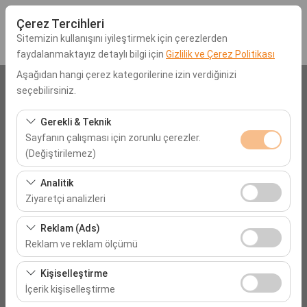
Çerez Tercihleri
Sitemizin kullanışını iyileştirmek için çerezlerden
faydalanmaktayız detaylı bilgi için
Gizlilik ve Çerez Politikası
Aşağıdan hangi çerez kategorilerine izin verdiğinizi
Araç Alış Lokasyonu
seçebilirsiniz.
Antalya Antalya Havalimanı (AYT)
Gerekli & Teknik
Sayfanın çalışması için zorunlu çerezler.
(Değiştirilemez)
Aracı farklı bir lokasyona bırakacağım
Bu çerezler sitenin doğru şekilde çalışması, güvenlik,
Analitik
Alış Tarih & Saat
oturum yönetimi ve temel işlevler için gereklidir. Devre
Ziyaretçi analizleri
dışı bırakılamaz.
09:00
Bu çerezler, sitemizin nasıl kullanıldığını (ziyaretçi sayısı,
Reklam (Ads)
en çok ziyaret edilen sayfalar, kullanıcı davranışları)
Reklam ve reklam ölçümü
Bırakış Tarih & Saat
analiz etmemizi sağlar. Bu veriler, web sitesi
Bu çerezler, size ilgi alanlarınıza uygun kişiselleştirilmiş
performansını ölçmek ve kullanıcı deneyimini sürekli
Kişiselleştirme
09:00
reklamlar göstermemize ve reklam kampanyalarımızın
iyileştirmek için kullanılır.
İçerik kişiselleştirme
etkinliğini (gösterim sayısı, tıklama oranı) ölçmemize