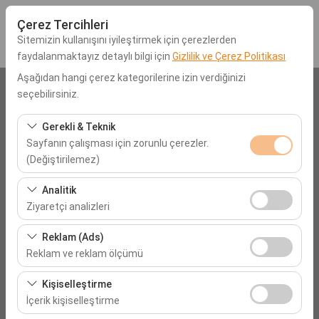
Çerez Tercihleri
Sitemizin kullanışını iyileştirmek için çerezlerden
faydalanmaktayız detaylı bilgi için
Gizlilik ve Çerez Politikası
Aşağıdan hangi çerez kategorilerine izin verdiğinizi
Araç Alış Lokasyonu
seçebilirsiniz.
Muğla Jiva Beach Resort Hotel
Gerekli & Teknik
Sayfanın çalışması için zorunlu çerezler.
(Değiştirilemez)
Aracı farklı bir lokasyona bırakacağım
Bu çerezler sitenin doğru şekilde çalışması, güvenlik,
Analitik
Alış Tarih & Saat
oturum yönetimi ve temel işlevler için gereklidir. Devre
Ziyaretçi analizleri
dışı bırakılamaz.
09:00
Bu çerezler, sitemizin nasıl kullanıldığını (ziyaretçi sayısı,
Reklam (Ads)
en çok ziyaret edilen sayfalar, kullanıcı davranışları)
Reklam ve reklam ölçümü
Bırakış Tarih & Saat
analiz etmemizi sağlar. Bu veriler, web sitesi
Bu çerezler, size ilgi alanlarınıza uygun kişiselleştirilmiş
performansını ölçmek ve kullanıcı deneyimini sürekli
Kişiselleştirme
09:00
reklamlar göstermemize ve reklam kampanyalarımızın
iyileştirmek için kullanılır.
İçerik kişiselleştirme
etkinliğini (gösterim sayısı, tıklama oranı) ölçmemize