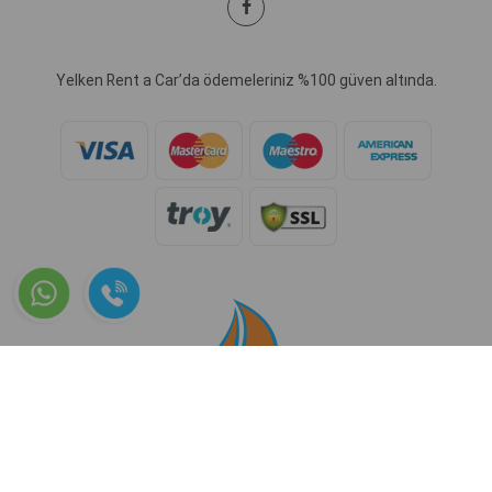
Yelken Rent a Car’da ödemeleriniz %100 güven altında.
Copyright © 2026 www.yelkenrentacar.com - Tüm Hakları Saklıdır