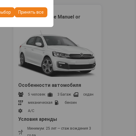
ашего опыта на
очтений и других
выбор
Принять все
Эконом
Citroen C-elysee Manuel or
similar
ili slično
Особенности автомобиля
5 человек
3 Багаж
седан
механическая
бензин
A/C
Условия аренды
Минимум: 25 лет — стаж вождения 3
года