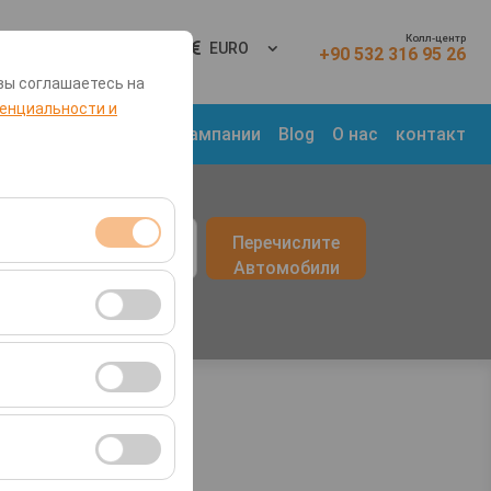
Колл-центр
Вход
RU
EURO
+90 532 316 95 26
вы соглашаетесь на
енциальности и
 Места
Транспорт
Кампании
Blog
О нас
контакт
врата
Перечислите
09:00
Автомобили
я сеансами и
во посетителей,
ля оценки
ствии с вашими
ент