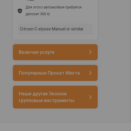
Для этого автомобиля требуется
депозит 300 ¤.
Citroen C-elysee Manuel or similar
Включая услуги
Популярные Прокат Места
Наши другие Эконом
групповые инструменты