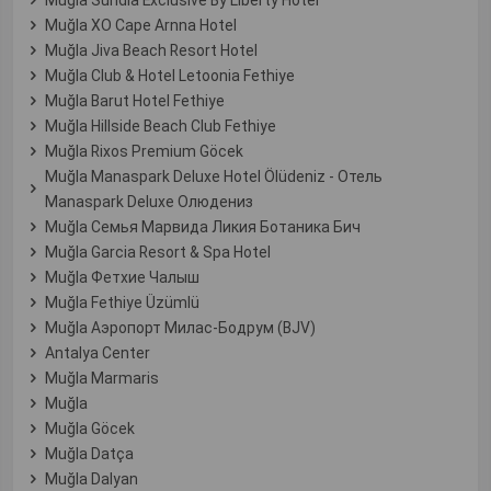
Muğla XO Cape Arnna Hotel
Muğla Jiva Beach Resort Hotel
Muğla Club & Hotel Letoonia Fethiye
Muğla Barut Hotel Fethiye
Muğla Hillside Beach Club Fethiye
Muğla Rixos Premium Göcek
Muğla Manaspark Deluxe Hotel Ölüdeniz - Отель
Manaspark Deluxe Олюдениз
Muğla Семья Марвида Ликия Ботаника Бич
Muğla Garcia Resort & Spa Hotel
Muğla Фетхие Чалыш
Muğla Fethiye Üzümlü
Muğla Аэропорт Милас-Бодрум (BJV)
Antalya Center
Muğla Marmaris
Muğla
Muğla Göcek
Muğla Datça
Muğla Dalyan