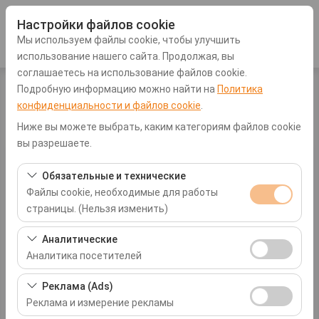
Настройки файлов cookie
Мы используем файлы cookie, чтобы улучшить
использование нашего сайта. Продолжая, вы
соглашаетесь на использование файлов cookie.
Подробную информацию можно найти на
Политика
конфиденциальности и файлов cookie
.
домашняя страница
Sitemap
Ниже вы можете выбрать, каким категориям файлов cookie
вы разрешаете.
Прокат автомобилей
Обязательные и технические
Файлы cookie, необходимые для работы
Fiat Egea
страницы. (Нельзя изменить)
Renault Symbol or similar - Renault Symbol или
аналогичный
Эти файлы cookie необходимы для корректной
Аналитические
Renault Taliant Automotic or similar
работы сайта, безопасности, управления сеансами и
Аналитика посетителей
New Hyundai i20 Automatic or similar
базовых функций. Их нельзя отключить.
New Renault Clio Automatic or similar
Эти файлы cookie позволяют нам анализировать, как
Реклама (Ads)
Citroen C-elysee Manuel or similar
используется наш сайт (количество посетителей,
Реклама и измерение рекламы
Dacia Duster Automatic SUV
самые посещаемые страницы, поведение